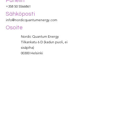
Puhelin
+358 50 5566861
Sähköposti
info@nordicquantumenergy.com
Osoite
Nordic Quantum Energy
Tilkankatu 6 D (kadun puoli, ei
sisäpiha)
00300 Helsinki